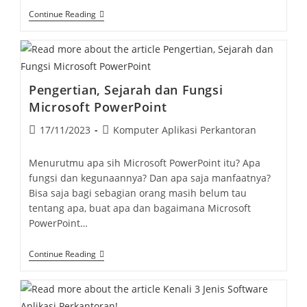
Microsoft
Continue Reading
Word:
Pengertian,
Manfaat,
Dan
Keunggulannya
Pengertian, Sejarah dan Fungsi
Microsoft PowerPoint
Post
Post
17/11/2023
Komputer Aplikasi Perkantoran
published:
category:
Menurutmu apa sih Microsoft PowerPoint itu? Apa
fungsi dan kegunaannya? Dan apa saja manfaatnya?
Bisa saja bagi sebagian orang masih belum tau
tentang apa, buat apa dan bagaimana Microsoft
PowerPoint…
Pengertian,
Continue Reading
Sejarah
Dan
Fungsi
Microsoft