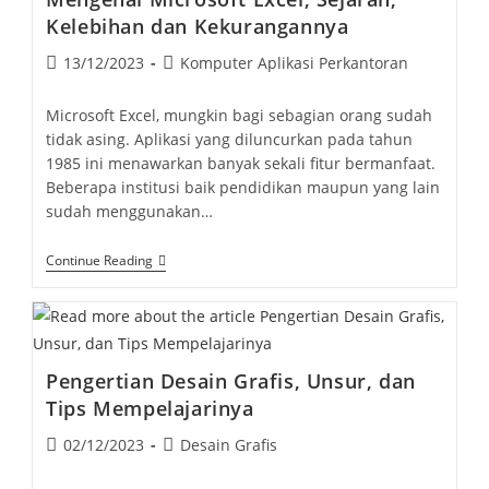
Manfaatnya
Kelebihan dan Kekurangannya
Post
Post
13/12/2023
Komputer Aplikasi Perkantoran
published:
category:
Microsoft Excel, mungkin bagi sebagian orang sudah
tidak asing. Aplikasi yang diluncurkan pada tahun
1985 ini menawarkan banyak sekali fitur bermanfaat.
Beberapa institusi baik pendidikan maupun yang lain
sudah menggunakan…
Mengenal
Continue Reading
Microsoft
Excel,
Sejarah,
Kelebihan
Dan
Kekurangannya
Pengertian Desain Grafis, Unsur, dan
Tips Mempelajarinya
Post
Post
02/12/2023
Desain Grafis
published:
category: