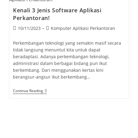
PowerPoint
Kenali 3 Jenis Software Aplikasi
Perkantoran!
Post
Post
10/11/2023
Komputer Aplikasi Perkantoran
published:
category:
Perkembangan teknologi yang semakin masif secara
tidak langsung menuntut kita untuk dapat
beradaptasi. Adanya perkembangan teknologi,
administrasi dalam berbagai bidang pun ikut
berkembang. Dari menggunakan kertas kini
berangsur-angsur ikut berkembang…
Kenali
Continue Reading
3
Jenis
Software
Aplikasi
Perkantoran!