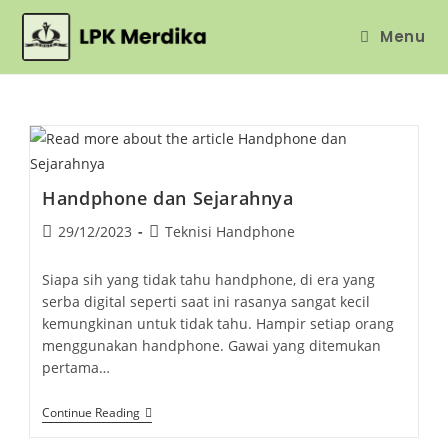
Skip
Menu
to
content
Handphone dan Sejarahnya
Post
Post
29/12/2023
Teknisi Handphone
published:
category:
Siapa sih yang tidak tahu handphone, di era yang
serba digital seperti saat ini rasanya sangat kecil
kemungkinan untuk tidak tahu. Hampir setiap orang
menggunakan handphone. Gawai yang ditemukan
pertama…
Handphone
Continue Reading
Dan
Sejarahnya