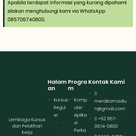
Apabila terdapat informasi yang kurang dipahami
silakan menghubungi kami via WhatsApp
085706740800.
Halam
Progra
Kontak Kami
An
M
Kursus
Komp
merdikamadiu
Regul
uter
n@gmail.com
er
Aplika
+62 857-
Lembaga Kursus
Kur
si
dan Pelatihan
0674-0800
Perka
Su
Kerja