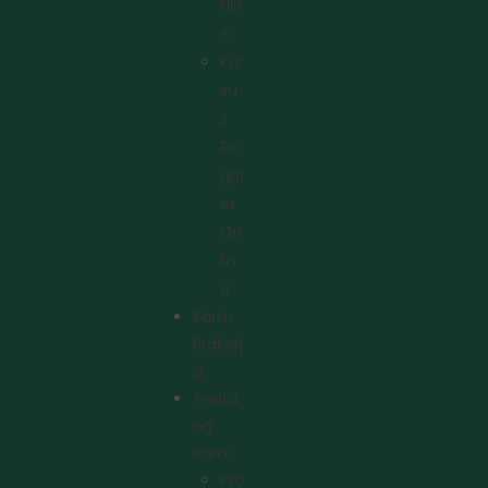
Flin
E
Kur
Su
S
Re
Gul
Er
On
Lin
E
Kartu
Prakerj
A
Tenta
Ng
Kami
Pro