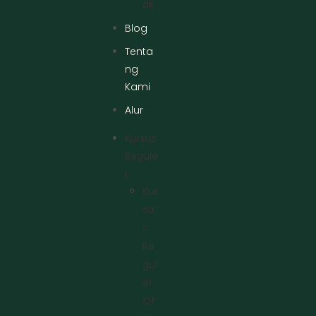
Ak
Blog
Tenta
ng
Kami
Alur
Kursus
Regule
R
Kur
Su
S
Re
Gul
Er
Of