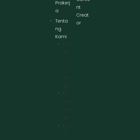
Prakerj
nt
a
Creat
Tenta
or
ng
Kami
Pro
Fil
Le
M
Ba
Ga
Ke
Mi
Tra
An
Ko
Nt