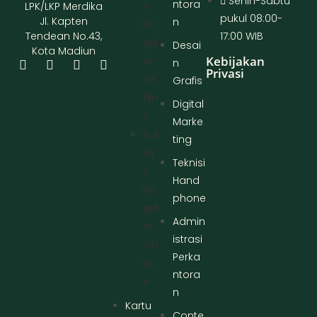
Senin-Sabtu
ntora
S
LPK/LKP Merdika
pukul 08:00-
Jl. Kapten
n
Re
17:00 WIB
Tendean No.43,
Gul
Desai
Kota Madiun
Kebijakan
Er
n
Privasi
Of
Grafis
Flin
Digital
E
Marke
Kur
ting
Su
Teknisi
S
Hand
Re
phone
Gul
Admin
Er
istrasi
On
Perka
Lin
ntora
E
n
Kartu
Conte