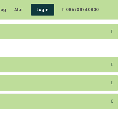
log
Alur
Login
085706740800