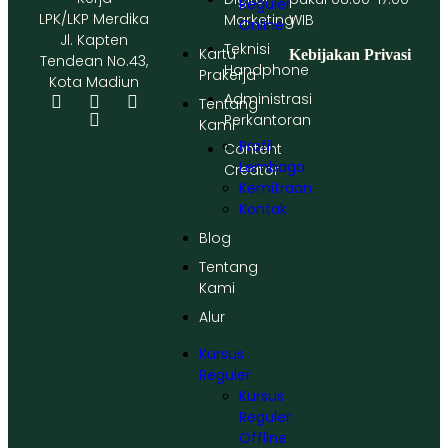
Reguler
LPK/LKP Merdika
Marketing
WIB
Online
Jl. Kapten
Teknisi
Kartu
Kebijakan Privasi
Tendean No.43,
Handphone
Prakerja
Kota Madiun
Administrasi
Tentang
Perkantoran
Kami
Profil
Content
Lembaga
Creator
Kemitraan
Kontak
Blog
Tentang
Kami
Alur
Kursus
Reguler
Kursus
Reguler
Offline