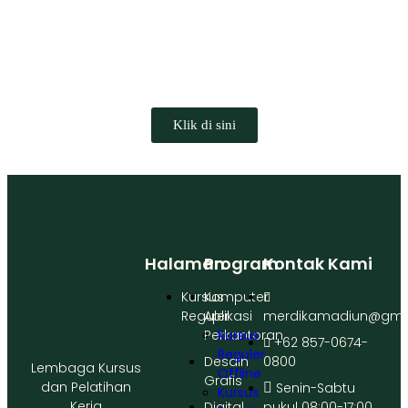
Klik di sini
Halaman
Program
Kontak Kami
Kursus
Komputer
Reguler
Aplikasi
merdikamadiun@gma
Perkantoran
Kursus
+62 857-0674-
Reguler
Desain
0800
Lembaga Kursus
Offline
Grafis
dan Pelatihan
Senin-Sabtu
Kursus
Kerja
Digital
pukul 08:00-17:00