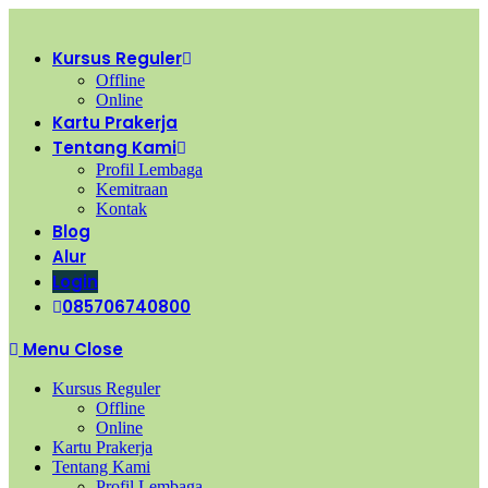
Kursus Reguler
Offline
Online
Kartu Prakerja
Tentang Kami
Profil Lembaga
Kemitraan
Kontak
Blog
Alur
Login
085706740800
Menu
Close
Kursus Reguler
Offline
Online
Kartu Prakerja
Tentang Kami
Profil Lembaga