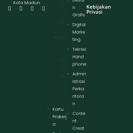
Kota Madiun
Kebijakan
Er
n
Privasi
Of
Grafis
Flin
Digital
E
Marke
Kur
ting
Su
Teknisi
S
Hand
Re
phone
Gul
Admin
Er
istrasi
On
Perka
Lin
ntora
E
n
Kartu
Conte
Prakerj
nt
a
Creat