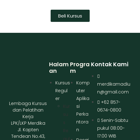
Beli Kursus
Halam
Progra
Kontak Kami
An
M
Kursus
Komp
merdikamadiu
Regul
uter
n@gmail.com
er
Aplika
+62 857-
Lembaga Kursus
Kur
si
dan Pelatihan
0674-0800
Perka
Su
Kerja
Senin-Sabtu
ntora
S
LPK/LKP Merdika
pukul 08:00-
Jl. Kapten
n
Re
17:00 WIB
Tendean No.43,
Gul
Desai