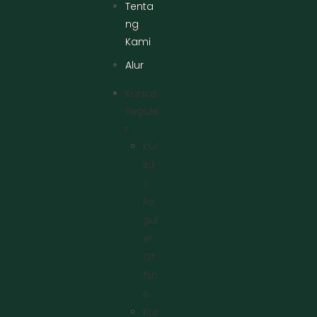
Tenta
ng
Kami
Alur
Kursus
Regule
R
Kur
Su
S
Re
Gul
Er
Of
Flin
E
Kur