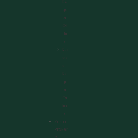
Re
Gul
Er
Of
Flin
E
Kur
Su
S
Re
Gul
Er
On
Lin
E
Kartu
Prakerj
A