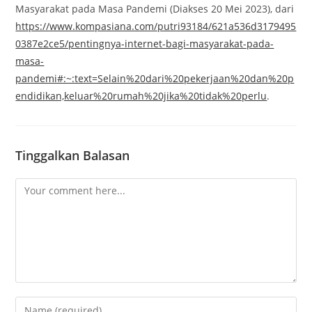
Masyarakat pada Masa Pandemi (Diakses 20 Mei 2023), dari
https://www.kompasiana.com/putri93184/621a536d3179495
0387e2ce5/pentingnya-internet-bagi-masyarakat-pada-
masa-
pandemi#:~:text=Selain%20dari%20pekerjaan%20dan%20p
endidikan,keluar%20rumah%20jika%20tidak%20perlu
.
Tinggalkan Balasan