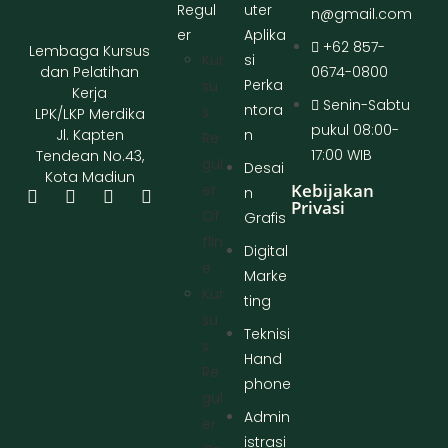
Regul
uter
n@gmail.com
er
Aplika
+62 857-
Lembaga Kursus
Kur
si
dan Pelatihan
0674-0800
Perka
Su
Kerja
Senin-Sabtu
ntora
S
LPK/LKP Merdika
pukul 08:00-
Jl. Kapten
n
Re
17:00 WIB
Tendean No.43,
Gul
Desai
Kota Madiun
Kebijakan
Er
n
Privasi
Of
Grafis
Flin
Digital
E
Marke
Kur
ting
Su
Teknisi
S
Hand
Re
phone
Gul
Admin
Er
istrasi