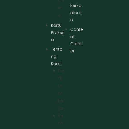
On
Perka
Lin
ntora
E
n
Kartu
Conte
Prakerj
nt
a
Creat
Tenta
or
ng
Kami
Pro
Fil
Le
M
Ba
Ga
Ke
Mi