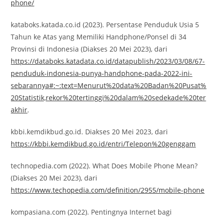
phone/
kataboks.katada.co.id (2023). Persentase Penduduk Usia 5
Tahun ke Atas yang Memiliki Handphone/Ponsel di 34
Provinsi di Indonesia (Diakses 20 Mei 2023), dari
https://databoks.katadata.co.id/datapublish/2023/03/08/67-
penduduk-indonesia-punya-handphone-pada-2022-ini-
sebarannya#:~:text=Menurut%20data%20Badan%20Pusat%
20Statistik,rekor%20tertinggi%20dalam%20sedekade%20ter
akhir
.
kbbi.kemdikbud.go.id. Diakses 20 Mei 2023, dari
https://kbbi.kemdikbud.go.id/entri/Telepon%20genggam
technopedia.com (2022). What Does Mobile Phone Mean?
(Diakses 20 Mei 2023), dari
https://www.techopedia.com/definition/2955/mobile-phone
kompasiana.com (2022). Pentingnya Internet bagi