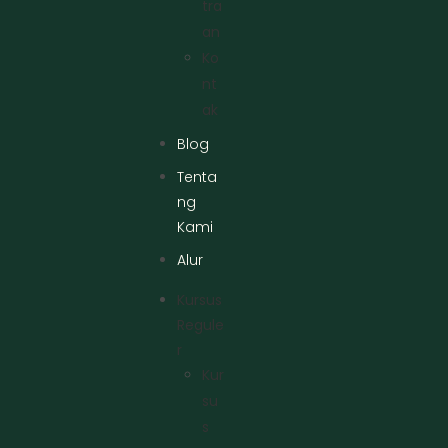
Tra
An
Ko
Nt
Ak
Blog
Tenta
ng
Kami
Alur
Kursus
Regule
R
Kur
Su
S