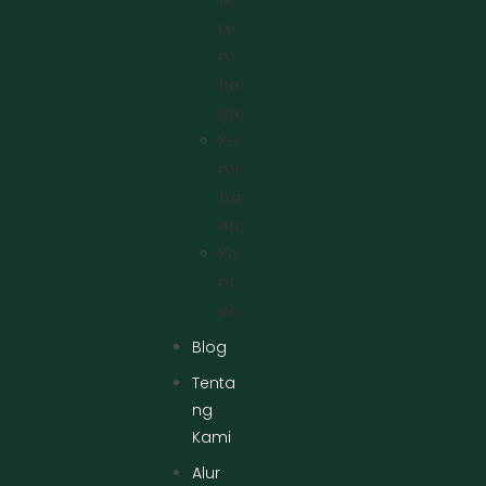
Le
M
Ba
Ga
Ke
Mi
Tra
An
Ko
Nt
Ak
Blog
Tenta
ng
Kami
Alur