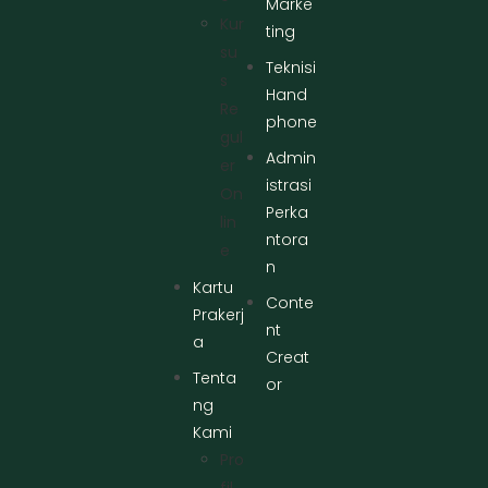
Marke
Kur
ting
Su
Teknisi
S
Hand
Re
phone
Gul
Admin
Er
istrasi
On
Perka
Lin
ntora
E
n
Kartu
Conte
Prakerj
nt
a
Creat
Tenta
or
ng
Kami
Pro
Fil