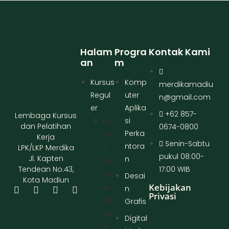
Halam
Progra
Kontak Kami
An
M
Kursus
Komp
merdikamadiu
Regul
uter
n@gmail.com
er
Aplika
+62 857-
Lembaga Kursus
Kur
si
dan Pelatihan
0674-0800
Perka
Su
Kerja
Senin-Sabtu
ntora
S
LPK/LKP Merdika
pukul 08:00-
Jl. Kapten
n
Re
17:00 WIB
Tendean No.43,
Gul
Desai
Kota Madiun
Kebijakan
Er
n
Privasi
Of
Grafis
Flin
Digital
E