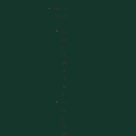
Kursus
Regule
R
Kur
Su
S
Re
Gul
Er
Of
Flin
E
Kur
Su
S
Re
Gul