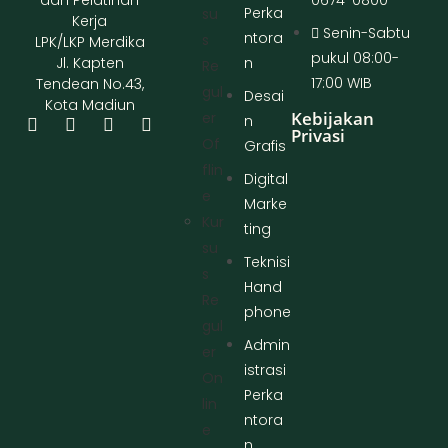
dan Pelatihan
0674-0800
Perka
Su
Kerja
Senin-Sabtu
ntora
S
LPK/LKP Merdika
pukul 08:00-
Jl. Kapten
n
Re
17:00 WIB
Tendean No.43,
Gul
Desai
Kota Madiun
Kebijakan
Er
n
Privasi
Of
Grafis
Flin
Digital
E
Marke
Kur
ting
Su
Teknisi
S
Hand
Re
phone
Gul
Admin
Er
istrasi
On
Perka
Lin
ntora
E
n