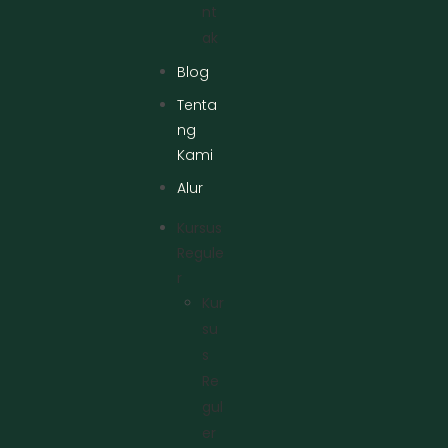
Nt
Ak
Blog
Tenta
ng
Kami
Alur
Kursus
Regule
R
Kur
Su
S
Re
Gul
Er