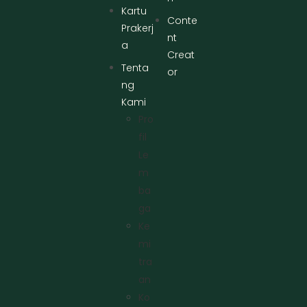
Kartu
Conte
Prakerj
nt
a
Creat
Tenta
or
ng
Kami
Pro
Fil
Le
M
Ba
Ga
Ke
Mi
Tra
An
Ko