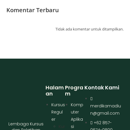
Komentar Terbaru
Tidak ada komentar untuk ditampilkan.
Halam
Progra
Kontak Kami
An
M
Kursus
Komp
merdikamadiu
Regul
uter
n@gmail.com
er
Aplika
+62 857-
Lembaga Kursus
Kur
si