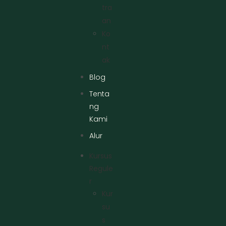
Tra
An
Ko
Nt
Ak
Blog
Tenta
ng
Kami
Alur
Kursus
Regule
R
Kur
Su
S