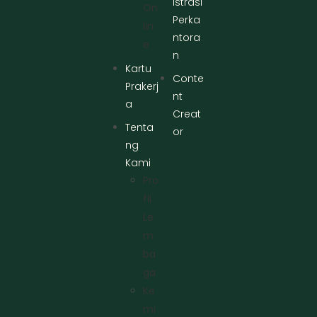
istrasi
On
Perka
Lin
ntora
E
n
Kartu
Conte
Prakerj
nt
a
Creat
Tenta
or
ng
Kami
Pro
Fil
Le
M
Ba
Ga
Ke
Mi