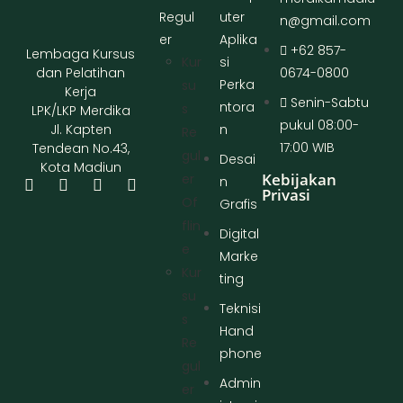
Regul
uter
n@gmail.com
er
Aplika
+62 857-
Lembaga Kursus
Kur
si
dan Pelatihan
0674-0800
Perka
Su
Kerja
Senin-Sabtu
ntora
S
LPK/LKP Merdika
pukul 08:00-
Jl. Kapten
n
Re
17:00 WIB
Tendean No.43,
Gul
Desai
Kota Madiun
Kebijakan
Er
n
Privasi
Of
Grafis
Flin
Digital
E
Marke
Kur
ting
Su
Teknisi
S
Hand
Re
phone
Gul
Admin
Er